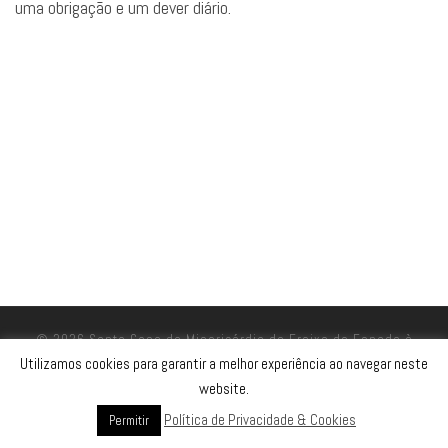
uma obrigação e um dever diário.
© 2026
Santa Casa da Misericórdia de Freixo de Espada à
Cinta
– All rights reserved
Utilizamos cookies para garantir a melhor experiência ao navegar neste
website.
Powered by
WP
– Designed with the
Customizr theme
Política de Privacidade & Cookies
Permitir